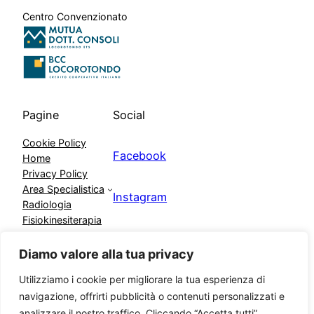
Centro Convenzionato
Pagine
Social
Cookie Policy
Facebook
Home
Privacy Policy
Area Specialistica
Instagram
Radiologia
Fisiokinesiterapia
Centro Prelievi
Twitter
Galleria
Diamo valore alla tua privacy
Contattaci
Utilizziamo i cookie per migliorare la tua esperienza di
navigazione, offrirti pubblicità o contenuti personalizzati e
analizzare il nostro traffico. Cliccando “Accetta tutti”,